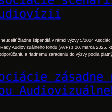
udiovízii
eudeliť žiadne štipendiá v rámci výzvy 5/2024 Asociácia
Rady Audiovizuálneho fondu (AVF) z 20. marca 2025, kto
u odporúčaniu a riadnemu zaradeniu do výzvy podľa pla
ociácie zásadne 
ou Audiovizuálne