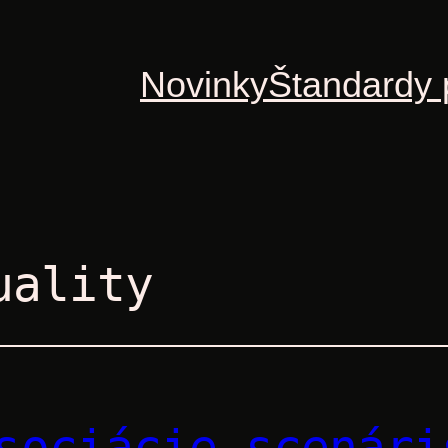
Novinky
Štandardy 
uality
sociácie scenári