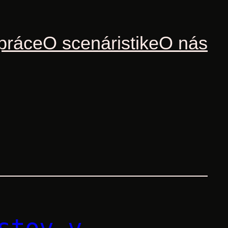
práce
O scenáristike
O nás
stov v