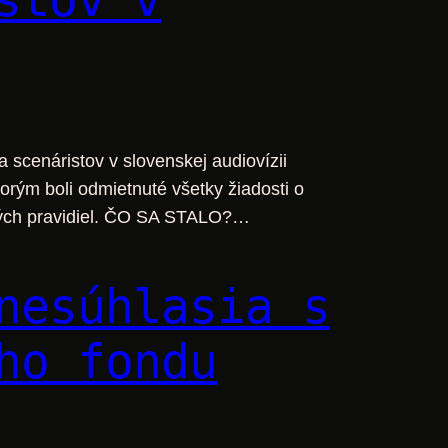
 scenáristov v slovenskej audiovízii
rým boli odmietnuté všetky žiadosti o
tných pravidiel. ČO SA STALO?…
nesúhlasia s
ho fondu